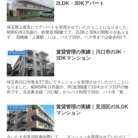
2LDK・3DKアパート
埼玉県上尾市にてアパートを管理させていただくことになりました。
昭和61年2月築の、鉄骨造2階建てで、2LDKと3DKの間取りがありま
す。 高崎線「上尾駅」には、バスで10分。バス停までは徒歩4分で
す。 物件概要 所在地 埼玉県上尾市小敷谷...
賃貸管理の実績｜川口市の3K・
管理受託実績
3DKマンション
埼玉県川口市青木3丁目にてマンションを管理させていただくことに
なりました。昭和59年11月築の、RC造3階建て3ＤKタイプ15戸の物
件です。京浜東北線「川口駅」からバス利用で10分、バス停「青木
中央小学校入口」から歩いて4分の立地です。 物...
賃貸管理の実績｜見沼区の3LDK
管理受託実績
マンション
さいたま市見沼区南中野にて、、マンションを管理させていただくこ