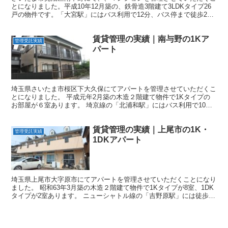
とになりました。平成10年12月築の、鉄骨造3階建て3LDKタイプ26
戸の物件です。「大宮駅」にはバス利用で12分、バス停まで徒歩2分
の立地です。 物件概要 所在地 埼玉県さいた...
賃貸管理の実績｜南与野の1Kア
管理受託実績
パート
埼玉県さいたま市桜区下大久保にてアパートを管理させていただくこ
とになりました。 平成元年2月築の木造２階建て物件で1Kタイプの
お部屋が６室あります。 埼京線の「北浦和駅」にはバス利用で10
分。最寄りのバス停には徒歩２分の立地です。 物件概要...
賃貸管理の実績｜上尾市の1K・
管理受託実績
1DKアパート
埼玉県上尾市大字原市にてアパートを管理させていただくことになり
ました。 昭和63年3月築の木造２階建て物件で1Kタイプが8室、1DK
タイプが2室あります。 ニューシャトル線の「吉野原駅」には徒歩8
分の立地です。 物件概要 所在地 埼玉県上尾...