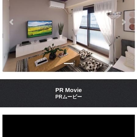
Previous
Next
PR Movie
PRムービー